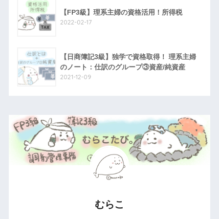
【FP3級】理系主婦の資格活用！所得税
2022-02-17
【日商簿記3級】独学で資格取得！ 理系主婦
のノート：仕訳のグループ③資産/純資産
2021-12-09
むらこ