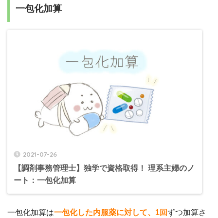
一包化加算
2021-07-26
【調剤事務管理士】独学で資格取得！ 理系主婦のノ
ート：一包化加算
一包化加算は
一包化した内服薬に対して、1回
ずつ加算さ