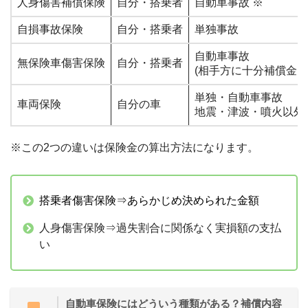
人身傷害補償保険
自分・搭乗者
自動車事故 ※
自損事故保険
自分・搭乗者
単独事故
自動車事故
無保険車傷害保険
自分・搭乗者
(相手方に十分補償金を
単独・自動車事故
車両保険
自分の車
地震・津波・噴火以外
※この2つの違いは保険金の算出方法になります。
搭乗者傷害保険⇒あらかじめ決められた金額
人身傷害保険⇒過失割合に関係なく実損額の支払
い
自動車保険にはどういう種類がある？補償内容