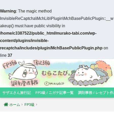
Warning
: The magic method
InvisibleReCaptcha\MchLib\Plugin\MchBasePublicPlugin::__w
akeup() must have public visibility in
/home/c3387522/public_html/murako-tabi.com/wp-
content/plugins/invisible-
recaptcha/includes/plugin/MchBasePublicPlugin.php
on
line
37
サザエさん旅行記
FP3級 / ニガテ記事一覧
調剤事務 / レセプト作
ホーム
FP3級