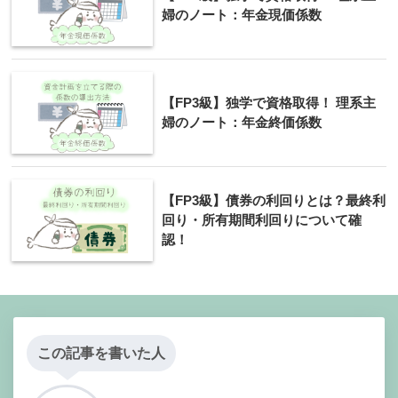
婦のノート：年金現価係数
【FP3級】独学で資格取得！ 理系主
婦のノート：年金終価係数
【FP3級】債券の利回りとは？最終利
回り・所有期間利回りについて確
認！
この記事を書いた人