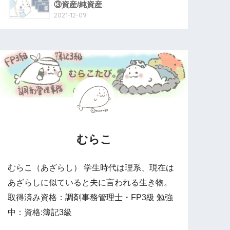
③資産/純資産
2021-12-09
むらこ
むらこ（あざらし） 学生時代は理系、現在は
あざらしに似ていると夫に言われる生き物。
取得済み資格：調剤事務管理士・FP3級 勉強
中：資格:簿記3級