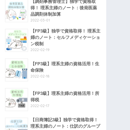
【調剤事務管理士】独学で資格取
得！ 理系主婦のノート：後発医薬
品調剤体制加算
2022-03-01
【FP3級】独学で資格取得！ 理系主
婦のノート：セルフメディケーショ
ン税制
2022-02-19
【FP3級】理系主婦の資格活用！生
命保険
2022-02-18
【FP3級】理系主婦の資格活用！所
得税
2022-02-17
【日商簿記3級】独学で資格取得！
理系主婦のノート：仕訳のグループ