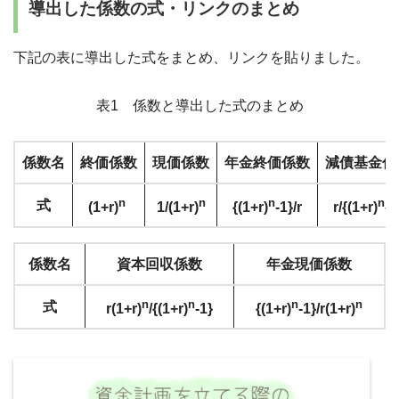
導出した係数の式・リンクのまとめ
下記の表に導出した式をまとめ、リンクを貼りました。
表1 係数と導出した式のまとめ
係数名
終価係数
現価係数
年金終価係数
減債基金係
n
n
n
n
式
(1+r)
1/(1+r)
{(1+r)
-1}/r
r/{(1+r)
-1
係数名
資本回収係数
年金現価係数
n
n
n
n
式
r(1+r)
/{(1+r)
-1}
{(1+r)
-1}/r(1+r)