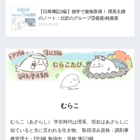
【日商簿記3級】独学で資格取得！ 理系主婦
のノート：仕訳のグループ③資産/純資産
2021-12-09
むらこ
むらこ（あざらし） 学生時代は理系、現在はあざらしに
似ていると夫に言われる生き物。 取得済み資格：調剤事
務管理士・FP3級 勉強中：資格:簿記3級