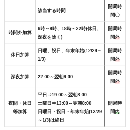
開局時
該当する時間
間〇
6時～8時、18時～22時(休日、
開局時
時間外加算
深夜を除く)
間
外
日曜、祝日、年末年始(12/29～
開局時
休日加算
1/3)
間
外
開局時
深夜加算
22:00～翌朝6:00
間
外
平日⇒19:00～翌朝8:00
夜間・休日
土曜日⇒13:00～翌朝8:00
開局時
等加算
日曜日・祝日・年末年始(12/29
間
内
～1/3)は終日