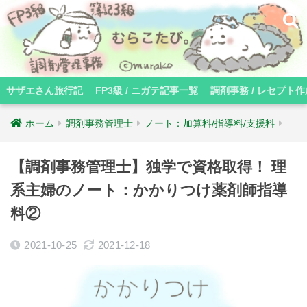
サザエさん旅行記
FP3級 / ニガテ記事一覧
調剤事務 / レセプト作
ホーム
調剤事務管理士
ノート：加算料/指導料/支援料
【調剤事務管理士】独学で資格取得！ 理
系主婦のノート：かかりつけ薬剤師指導
料②
2021-10-25
2021-12-18